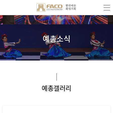
예총소식
예총갤러리