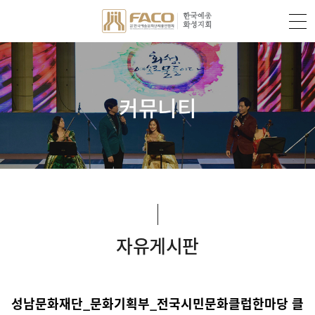
커뮤니티
자유게시판
성남문화재단_문화기획부_전국시민문화클럽한마당 클