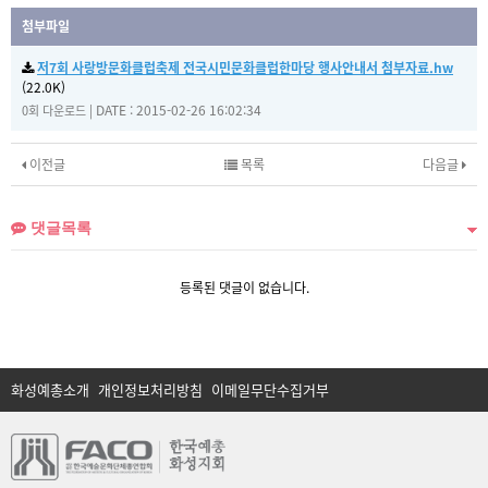
첨부파일
저7회 사랑방문화클럽축제 전국시민문화클럽한마당 행사안내서 첨부자료.hw
(22.0K)
|
DATE : 2015-02-26 16:02:34
0회 다운로드
이전글
목록
다음글
댓글목록
등록된 댓글이 없습니다.
화성예총소개
개인정보처리방침
이메일무단수집거부