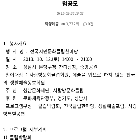
럽공모
15-02-26 16:02
화성예총
3,772회
0건
본문
1. 행사개요
행 사 명 : 전국시민문화클럽한마당
일 시 : 2013. 10. 12.(토) 14:00 ~ 21:00
장 소 : 성남시 분당구청 잔디광장, 중앙공원
참여대상 : 사랑방문화클럽회원, 예술을 업으로 하지 않는 전국
의 생활예술동호회원
주 관 : 성남문화재단, 사랑방문화클럽
후 원 : 문화체육관광부, 경기도, 성남시
프로그램구성 : 클럽박람회, 전국클럽한마당, 생활예술포럼, 사랑
방특별공연
2. 프로그램 세부계획
1) 클럽박람회