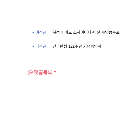
이전글
화성 피아노 소사이어티-이산 음악콩쿠르
다음글
난파탄생 121주년 기념음악회
댓글목록