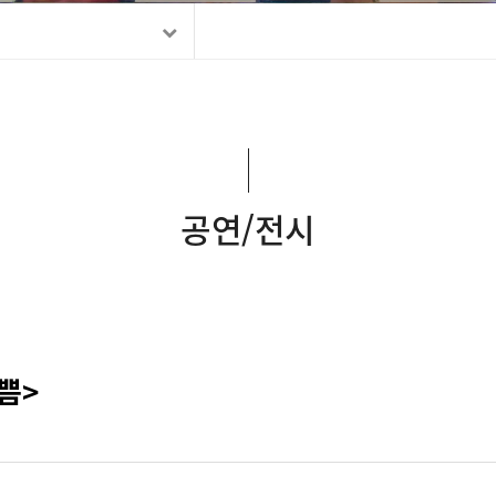
공연/전시
쁨>