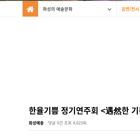
화성의 예술문화
공연/전시
한율기쁨 정기연주회 <遇然한 기
화성예총
댓글
0건
조회
4,623회